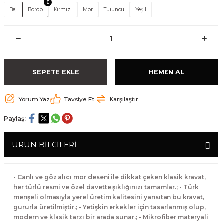
Bej
Bordo
Kırmızı
Mor
Turuncu
Yeşil
SEPETE EKLE
HEMEN AL
Yorum Yaz
Tavsiye Et
Karşılaştır
Paylaş:
ÜRÜN BİLGİLERİ
- Canlı ve göz alıcı mor deseni ile dikkat çeken klasik kravat,
her türlü resmi ve özel davette şıklığınızı tamamlar.; - Türk
menşeli olmasıyla yerel üretim kalitesini yansıtan bu kravat,
gururla üretilmiştir.; - Yetişkin erkekler için tasarlanmış olup,
modern ve klasik tarzı bir arada sunar.; - Mikrofiber materyali