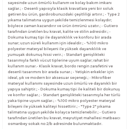
sayesinde uzun ömürlü kullanım ve kolay bakım imkanı
sağlar.; - Desenli yapısıyla klasik kravatlara yeni bir soluk
getiren bu ürün, gardırobunuzdaki çeşitliliği artırır.; - Type 2
yıkama talimatına uygun şekilde temizlenmesi kolaydır;
böylece zaman kazandırır ve ürün ömrünü uzatır.; - Gutiero
tarafından üretilen bu kravat, kalite ve stilin adresidir.; -
Dokuma kumaş tipi ile dayanıklılık ve konforu bir arada
sunar; uzun süreli kullanım için idealdir.; - %100 mikro
polyester materyal bileşeni ile yüksek dayanıklılık ve
yumuşak dokunuş hissi verir.; - Standart genişlikteki
tasarımıyla farklı vücut tiplerine uyum sağlar; rahat bir
kullanım sunar.- Klasik kravat, bordo rengin zarafetini ve
desenli tasarımını bir arada sunar.; - Yetişkin erkekler için
ideal, şık ve modern bir aksesuar seçeneği.; - Mikrofiber
materyal kullanımı sayesinde uzun ömürlü ve dayanıklı bir
yapıya sahiptir.; - Dokuma kumaş tipi ile kaliteli bir dokunuş
ve konfor sağlar.; - Standart genişlikteki tasarımıyla her türlü
yaka tipine uyum sağlar.; - %100 mikro polyester materyal
bileşeni ile yüksek kaliteyi hissettirir.; - "Type 2" yıkama
talimatına uygun şekilde kolayca temizlenebilir.; - Gutiero
tarafından üretilen bu kravat, meşrutiyet mahallesi matbaacı
osmanbey sokak no:2/b adresinde bulunmaktadır.