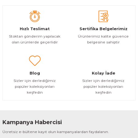
Ürün açıklamasında eksik bilgiler bulunuyor.
Deneyimini Paylaş
Ürün bilgilerinde hatalar bulunuyor.
Ürün fiyatı diğer sitelerden daha pahalı.
Hızlı Teslimat
Sertifika Belgelerimiz
Bu ürüne benzer farklı alternatifler olmalı.
Stoktan gönderim yapılacak
Ürünlerimiz kalite güvence
olan ürünlerde geçerlidir
belgesine sahiptir
Gönder
Blog
Kolay İade
Sizler için derlediğimiz
Sizler için derlediğimiz
popüler koleksiyonları
popüler koleksiyonları
keşfedin
keşfedin
Kampanya Habercisi
Ücretsiz e-bültene kayıt olun kampanyalardan faydalanın.