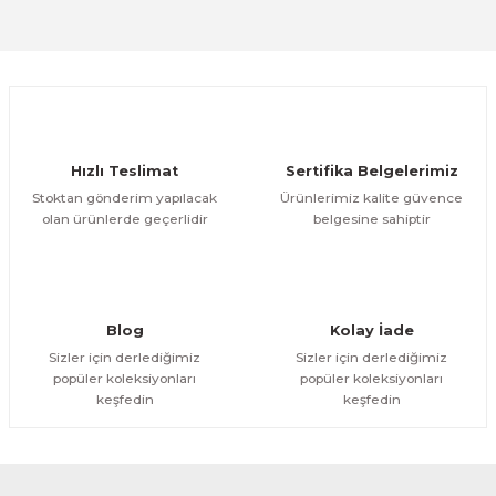
Sitemize ilk yorumu siz yapın!
Ürün resmi kalitesiz, bozuk veya görüntülenemiyor.
Ürün açıklamasında eksik bilgiler bulunuyor.
Deneyimini Paylaş
Ürün bilgilerinde hatalar bulunuyor.
Ürün fiyatı diğer sitelerden daha pahalı.
Hızlı Teslimat
Sertifika Belgelerimiz
Bu ürüne benzer farklı alternatifler olmalı.
Stoktan gönderim yapılacak
Ürünlerimiz kalite güvence
olan ürünlerde geçerlidir
belgesine sahiptir
Gönder
Blog
Kolay İade
Sizler için derlediğimiz
Sizler için derlediğimiz
popüler koleksiyonları
popüler koleksiyonları
keşfedin
keşfedin