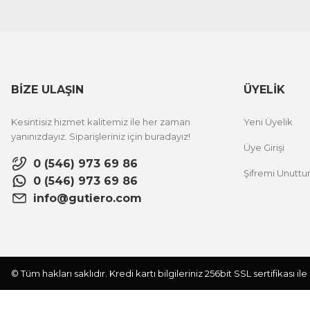
BİZE ULAŞIN
ÜYELİK
Kesintisiz hizmet kalitemiz ile her zaman
Yeni Üyelik
yanınızdayız. Siparişleriniz için buradayız!
Üye Girişi
0 (546) 973 69 86
Şifremi Unutt
0 (546) 973 69 86
info@gutiero.com
© Tüm hakları saklıdır. Kredi kartı bilgileriniz 256bit SSL sertifikası i