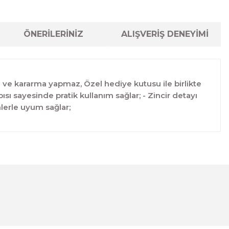
ÖNERİLERİNİZ
ALIŞVERİŞ DENEYİMİ
nma ve kararma yapmaz, Özel hediye kutusu ile birlikte
apısı sayesinde pratik kullanım sağlar; - Zincir detayı
lerle uyum sağlar;
lanarak tarafımıza iletebilirsiniz.