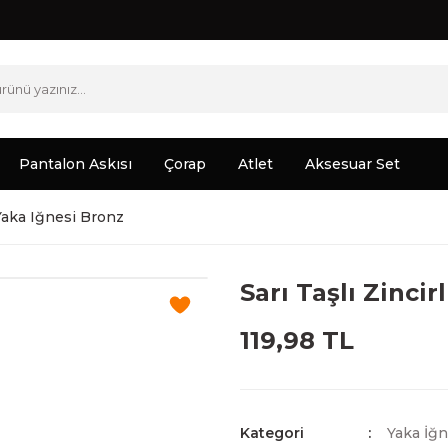
Pantalon Askısı
Çorap
Atlet
Aksesuar Set
 Yaka Iğnesi Bronz
Sarı Taşlı Zinci
119,98 TL
Kategori
Yaka İğn