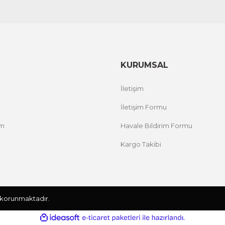
KURUMSAL
İletişim
İletişim Formu
um
Havale Bildirim Formu
Kargo Takibi
le korunmaktadır.
ile
ideasoft
e-