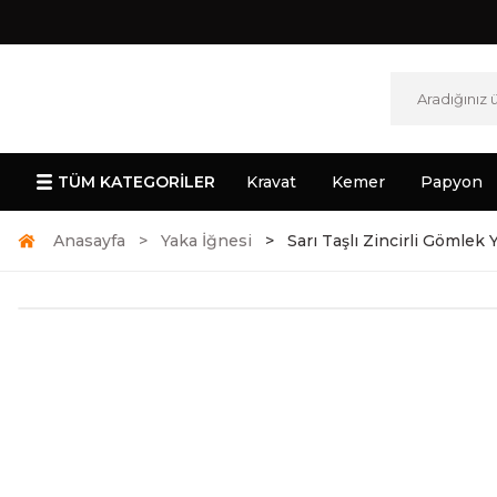
TÜM KATEGORİLER
Kravat
Kemer
Papyon
Anasayfa
Yaka İğnesi
Sarı Taşlı Zincirli Gömlek