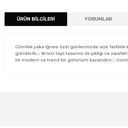
ÜRÜN BİLGİLERİ
YORUMLAR
Gömlek yaka iğnesi özel günlerinizde size farklılık k
gönderilir.;- Bronz taşlı tasarımı ile şıklığı ve zaraf
ile modern ve trend bir görünüm kazandırır; - Günl
Bu ürünün fiyat bilgisi, resim, ürün açıklamalarında ve 
Görüş ve önerileriniz için teşekkür ederiz.
Ürün resmi kalitesiz, bozuk veya görüntülenemiyor.
Ürün açıklamasında eksik bilgiler bulunuyor.