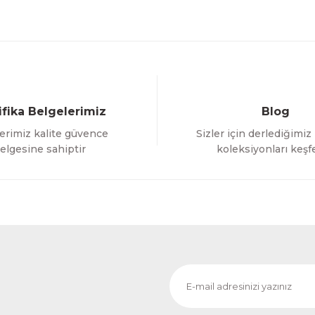
ifika Belgelerimiz
Blog
erimiz kalite güvence
Sizler için derlediğimiz
Gönder
elgesine sahiptir
koleksiyonları keşf