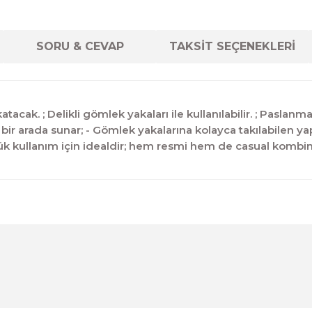
SORU & CEVAP
TAKSİT SEÇENEKLERİ
atacak. ; Delikli gömlek yakaları ile kullanılabilir. ; Pasla
eti bir arada sunar; - Gömlek yakalarına kolayca takılabilen y
ük kullanım için idealdir; hem resmi hem de casual kombin
diğer konularda yetersiz gördüğünüz noktaları öneri formunu kul
Ürün hakkında henüz soru sorulmamış.
Bu ürüne ilk yorumu siz yapın!
Sitemize ilk yorumu siz yapın!
Deneyimini Paylaş
Yorum Yaz
Soru Sor