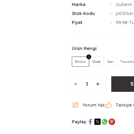
Marka
Gutiero
Stok Kodu
yi031sar
Fiyat
99,98 T
Ürün Rengi
Bronz
Rose
Sarı
Turunc
S
Yorum Yaz
Tavsiye 
Paylaş: