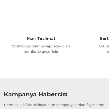
Ürün bilgilerinde hatalar bulunuyor.
Ürün fiyatı diğer sitelerden daha pahalı.
Bu ürüne benzer farklı alternatifler olmalı.
Hızlı Teslimat
Sert
Stoktan gönderim yapılacak olan
Ürünl
ürünlerde geçerlidir
b
Kampanya Habercisi
Ücretsiz e-bültene kayıt olun kampanyalardan faydalanın.