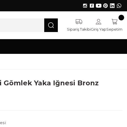
Sipariş Takibi
Giriş Yap
Sepetim
rli Gömlek Yaka Iğnesi Bronz
esi