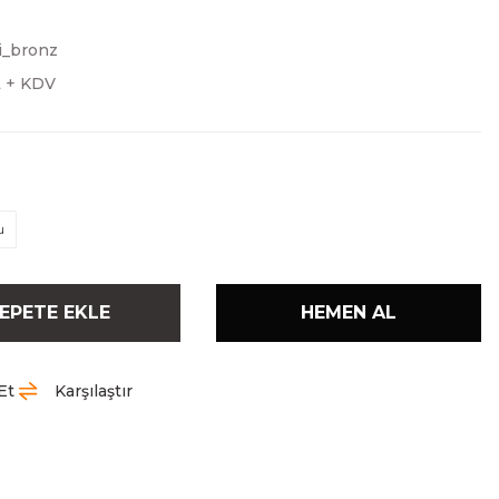
i_bronz
L + KDV
u
EPETE EKLE
HEMEN AL
Et
Karşılaştır