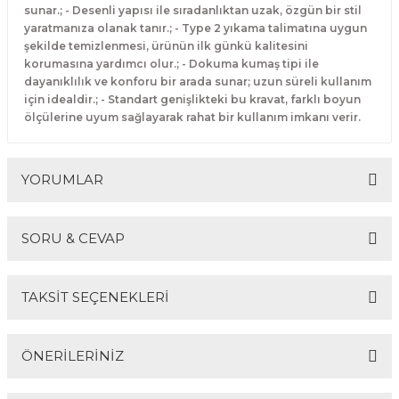
sunar.; - Desenli yapısı ile sıradanlıktan uzak, özgün bir stil
yaratmanıza olanak tanır.; - Type 2 yıkama talimatına uygun
şekilde temizlenmesi, ürünün ilk günkü kalitesini
korumasına yardımcı olur.; - Dokuma kumaş tipi ile
dayanıklılık ve konforu bir arada sunar; uzun süreli kullanım
için idealdir.; - Standart genişlikteki bu kravat, farklı boyun
ölçülerine uyum sağlayarak rahat bir kullanım imkanı verir.
YORUMLAR
SORU & CEVAP
Bu ürüne ilk yorumu siz yapın!
TAKSİT SEÇENEKLERİ
Yorum Yaz
Ürün hakkında henüz soru sorulmamış.
ÖNERİLERİNİZ
Soru Sor