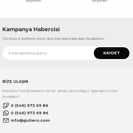
keşfedin
keşfedin
Kampanya Habercisi
Ücretsiz e-bültene kayıt olun kampanyalardan faydalanın.
KAYDET
BİZE ULAŞIN
Kesintisiz hizmet kalitemiz ile her zaman yanınızdayız. Siparişleriniz için
buradayız!
0 (546) 973 69 86
0 (546) 973 69 86
info@gutiero.com