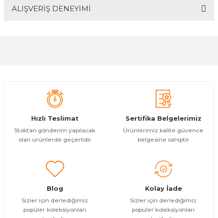
ALIŞVERİŞ DENEYİMİ
Bu ürünün fiyat bilgisi, resim, ürün açıklamalarında ve
diğer konularda yetersiz gördüğünüz noktaları öneri
formunu kullanarak tarafımıza iletebilirsiniz.
Görüş ve önerileriniz için teşekkür ederiz.
Sitemize ilk yorumu siz yapın!
Ürün resmi kalitesiz, bozuk veya görüntülenemiyor.
Ürün açıklamasında eksik bilgiler bulunuyor.
Deneyimini Paylaş
Ürün bilgilerinde hatalar bulunuyor.
Ürün fiyatı diğer sitelerden daha pahalı.
Hızlı Teslimat
Sertifika Belgelerimiz
Bu ürüne benzer farklı alternatifler olmalı.
Stoktan gönderim yapılacak
Ürünlerimiz kalite güvence
olan ürünlerde geçerlidir
belgesine sahiptir
Gönder
Blog
Kolay İade
Sizler için derlediğimiz
Sizler için derlediğimiz
popüler koleksiyonları
popüler koleksiyonları