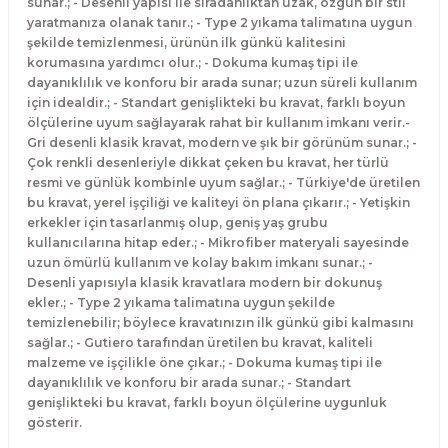
sunar.; - Desenli yapısı ile sıradanlıktan uzak, özgün bir stil
yaratmanıza olanak tanır.; - Type 2 yıkama talimatına uygun
şekilde temizlenmesi, ürünün ilk günkü kalitesini
korumasına yardımcı olur.; - Dokuma kumaş tipi ile
dayanıklılık ve konforu bir arada sunar; uzun süreli kullanım
için idealdir.; - Standart genişlikteki bu kravat, farklı boyun
ölçülerine uyum sağlayarak rahat bir kullanım imkanı verir.-
Gri desenli klasik kravat, modern ve şık bir görünüm sunar.; -
Çok renkli desenleriyle dikkat çeken bu kravat, her türlü
resmi ve günlük kombinle uyum sağlar.; - Türkiye'de üretilen
bu kravat, yerel işçiliği ve kaliteyi ön plana çıkarır.; - Yetişkin
erkekler için tasarlanmış olup, geniş yaş grubu
kullanıcılarına hitap eder.; - Mikrofiber materyali sayesinde
uzun ömürlü kullanım ve kolay bakım imkanı sunar.; -
Desenli yapısıyla klasik kravatlara modern bir dokunuş
ekler.; - Type 2 yıkama talimatına uygun şekilde
temizlenebilir; böylece kravatınızın ilk günkü gibi kalmasını
sağlar.; - Gutiero tarafından üretilen bu kravat, kaliteli
malzeme ve işçilikle öne çıkar.; - Dokuma kumaş tipi ile
dayanıklılık ve konforu bir arada sunar.; - Standart
genişlikteki bu kravat, farklı boyun ölçülerine uygunluk
gösterir.