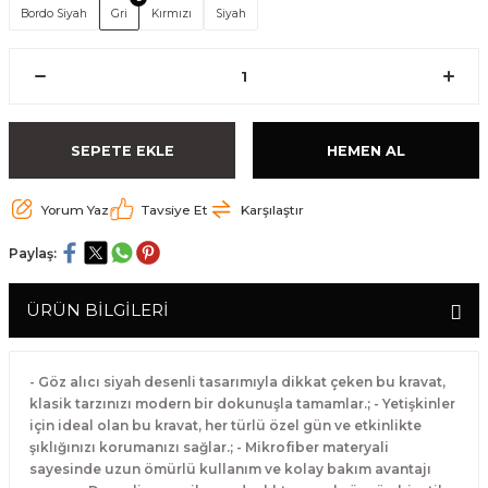
Bordo Siyah
Gri
Kırmızı
Siyah
SEPETE EKLE
HEMEN AL
Yorum Yaz
Tavsiye Et
Karşılaştır
Paylaş:
ÜRÜN BİLGİLERİ
- Göz alıcı siyah desenli tasarımıyla dikkat çeken bu kravat,
klasik tarzınızı modern bir dokunuşla tamamlar.; - Yetişkinler
için ideal olan bu kravat, her türlü özel gün ve etkinlikte
şıklığınızı korumanızı sağlar.; - Mikrofiber materyali
sayesinde uzun ömürlü kullanım ve kolay bakım avantajı