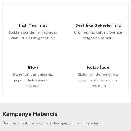
Ürün açıklamasında eksik bilgiler bulunuyor.
Deneyimini Paylaş
Ürün bilgilerinde hatalar bulunuyor.
Ürün fiyatı diğer sitelerden daha pahalı.
Hızlı Teslimat
Sertifika Belgelerimiz
Bu ürüne benzer farklı alternatifler olmalı.
Stoktan gönderim yapılacak
Ürünlerimiz kalite güvence
olan ürünlerde geçerlidir
belgesine sahiptir
Gönder
Blog
Kolay İade
Sizler için derlediğimiz
Sizler için derlediğimiz
popüler koleksiyonları
popüler koleksiyonları
keşfedin
keşfedin
Kampanya Habercisi
Ücretsiz e-bültene kayıt olun kampanyalardan faydalanın.