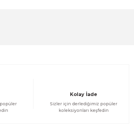
lanarak tarafımıza iletebilirsiniz.
Kolay İade
 popüler
Sizler için derlediğimiz popüler
edin
koleksiyonları keşfedin