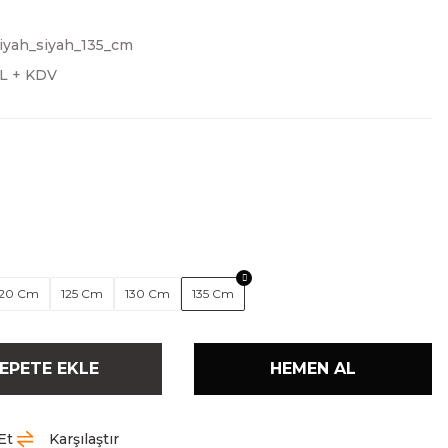
iyah_siyah_135_cm
TL + KDV
120 Cm
125 Cm
130 Cm
135 Cm
EPETE EKLE
HEMEN AL
Et
Karşılaştır