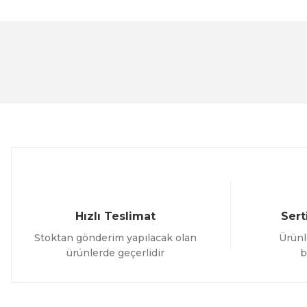
Bu ürünün fiyat bilgisi, resim, ürün açıklamalarında ve 
Görüş ve önerileriniz için teşekkür ederiz.
Ürün resmi kalitesiz, bozuk veya görüntülenemiyor.
Ürün açıklamasında eksik bilgiler bulunuyor.
Ürün bilgilerinde hatalar bulunuyor.
Ürün fiyatı diğer sitelerden daha pahalı.
Bu ürüne benzer farklı alternatifler olmalı.
Hızlı Teslimat
Sert
Stoktan gönderim yapılacak olan
Ürünl
ürünlerde geçerlidir
b