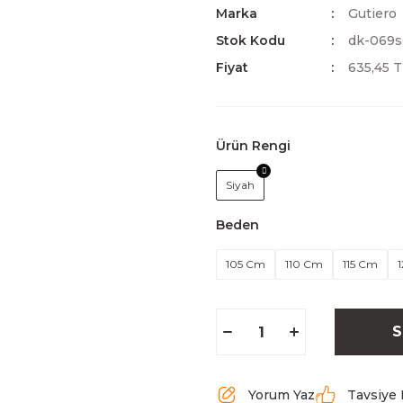
Marka
Gutiero
Stok Kodu
dk-069s
Fiyat
635,45 
Ürün Rengi
Siyah
Beden
105 Cm
110 Cm
115 Cm
S
Yorum Yaz
Tavsiye 