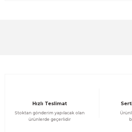
Bu ürünün fiyat bilgisi, resim, ürün açıklamalarında ve 
Görüş ve önerileriniz için teşekkür ederiz.
Ürün resmi kalitesiz, bozuk veya görüntülenemiyor.
Ürün açıklamasında eksik bilgiler bulunuyor.
Ürün bilgilerinde hatalar bulunuyor.
Ürün fiyatı diğer sitelerden daha pahalı.
Bu ürüne benzer farklı alternatifler olmalı.
Hızlı Teslimat
Sert
Stoktan gönderim yapılacak olan
Ürünl
ürünlerde geçerlidir
b