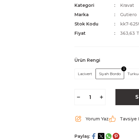
Kategori
Kravat
Marka
Gutiero
Stok Kodu
kk7-625
Fiyat
363,63 
Ürün Rengi
Lacivert
Siyah Bordo
Turku
S
Yorum Yaz
Tavsiye 
Paylaş: