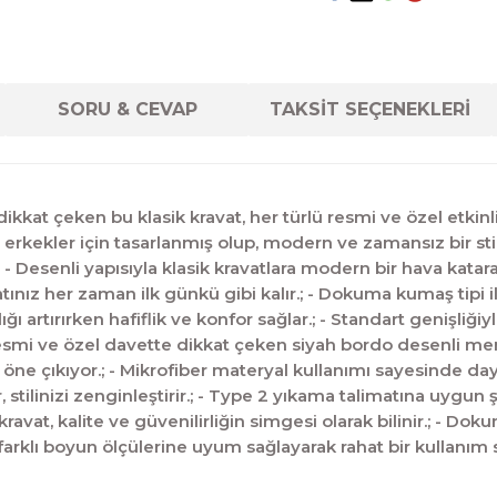
SORU & CEVAP
TAKSİT SEÇENEKLERİ
ikkat çeken bu klasik kravat, her türlü resmi ve özel etkinlik
 erkekler için tasarlanmış olup, modern ve zamansız bir sti
 Desenli yapısıyla klasik kravatlara modern bir hava katarak 
tınız her zaman ilk günkü gibi kalır.; - Dokuma kumaş tipi 
ığı artırırken hafiflik ve konfor sağlar.; - Standart genişliğ
resmi ve özel davette dikkat çeken siyah bordo desenli mendil
ne çıkıyor.; - Mikrofiber materyal kullanımı sayesinde daya
, stilinizi zenginleştirir.; - Type 2 yıkama talimatına uygu
 kravat, kalite ve güvenilirliğin simgesi olarak bilinir.; - Do
, farklı boyun ölçülerine uyum sağlayarak rahat bir kullanım 