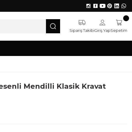
Sipariş Takibi
Giriş Yap
Sepetim
senli Mendilli Klasik Kravat