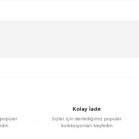
lanarak tarafımıza iletebilirsiniz.
Kolay İade
 popüler
Sizler için derlediğimiz popüler
edin
koleksiyonları keşfedin