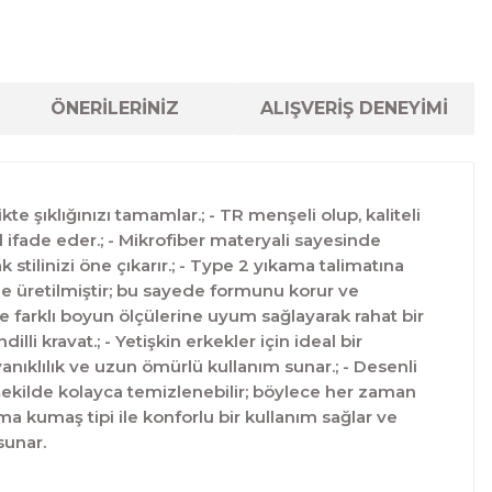
ÖNERİLERİNİZ
ALIŞVERİŞ DENEYİMİ
te şıklığınızı tamamlar.; - TR menşeli olup, kaliteli
l ifade eder.; - Mikrofiber materyali sayesinde
stilinizi öne çıkarır.; - Type 2 yıkama talimatına
ile üretilmiştir; bu sayede formunu korur ve
iyle farklı boyun ölçülerine uyum sağlayarak rahat bir
li kravat.; - Yetişkin erkekler için ideal bir
nıklılık ve uzun ömürlü kullanım sunar.; - Desenli
n şekilde kolayca temizlenebilir; böylece her zaman
kuma kumaş tipi ile konforlu bir kullanım sağlar ve
sunar.