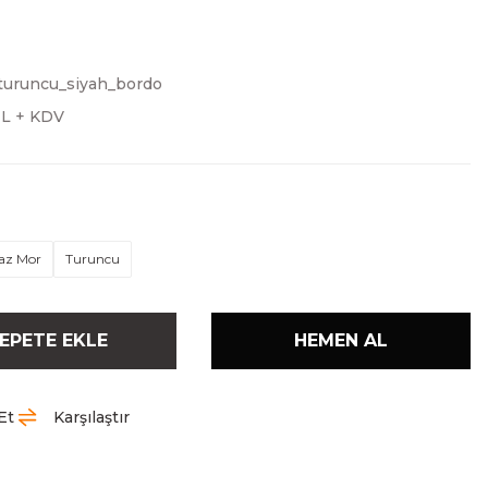
turuncu_siyah_bordo
TL + KDV
az Mor
Turuncu
EPETE EKLE
HEMEN AL
Et
Karşılaştır