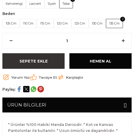
Kahverengi
Lacivert
Siyah
Taba
Beden
105 Cm
110 Cm
115 Cm
120 Cm
125 Cm
130 Cm
135 Cm
SEPETE EKLE
HEMEN AL
Yorum Yaz
Tavsiye Et
Karşılaştır
Paylaş:
ÜRÜN BİLGİLERİ
* Ürünler %100 Hakiki Manda Derisidir. * Kot ve Kanvas
Pantolonlar ile kullanılır. * Uzun ömürlü ve dayanıklıdır. *