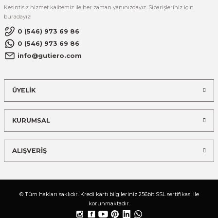
Kesintisiz hizmet kalitemiz ile her zaman yanınızdayız. Siparişleriniz için
buradayız!
0 (546) 973 69 86
0 (546) 973 69 86
info@gutiero.com
ÜYELİK
KURUMSAL
ALIŞVERİŞ
© Tüm hakları saklıdır. Kredi kartı bilgileriniz 256bit SSL sertifikası ile
korunmaktadır.